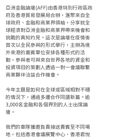
亞洲金融論壇(AFF)由香港特別行政區政
府及香港貿易發展局合辦，滙聚來自全
球政府、金融和商業界領袖，分享就全
球經濟對亞洲金融和商業界帶來機會和
挑戰的真知灼見。這次是論壇在疫情後
首次以全民參與的形式舉行，主辦為境
外來港的嘉賓單位安排各種形式的活
動，參與者可與來自世界各地的資金和
投資項目的策劃人透過一對一會議聯繫
商業夥伴洽談合作機會。
今年主題是如何在全球或區域相對不穩
的情況下，通過多邊合作同譜新篇。逾
3,000名金融和各個界別的人士出席論
壇。
我們的車隊獲邀負責接送貴賓至不同場
地，包括香港會議展覽中心、香港君悅