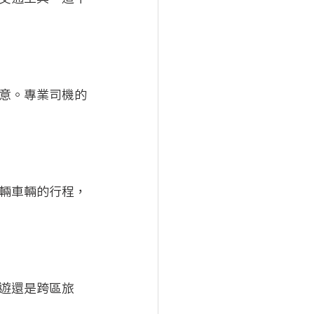
意。專業司機的
輛車輛的行程，
遊還是跨區旅