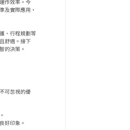
運作效率。今
準及實際應用，
護、行程規劃等
且舒適。接下
智的決策。
不可忽視的優
。
良好印象。