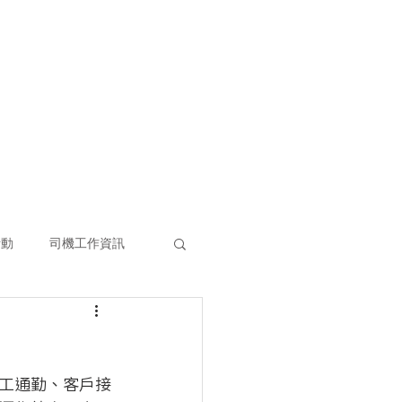
(852) 3860 9388
ENG
|
日本語
查詢熱線:
客戶伙伴
常見問題
大型活動項目
活動
司機工作資訊
工通勤、客戶接