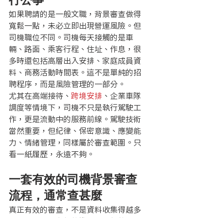
如果聘請的是一般文職，背景審查做得
寬鬆一點，未必立即出現營運風險。但
司機職位不同。司機每天接觸的是車
輛、路面、乘客行程、住址、作息，很
多時還包括高層出入安排、家庭成員資
料、商務活動時間表。這不是單純的招
聘程序，而是風險管理的一部分。
尤其在高端接待、
跨境安排
、企業車隊
調度等情境下，司機不只是執行駕駛工
作，更是流動中的服務前線。駕駛技術
當然重要，但紀律、保密意識、應變能
力、情緒管理，同樣屬於審查範圍。只
看一紙履歷，永遠不夠。
一套有效的司機背景審查
流程，通常查甚麼
真正有效的審查，不是資料收集得越多