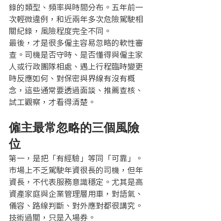
錄的類型、頻率與時間分布。五年前一
次輕微違例，和近兩年多次危險駕駛相
關紀錄，風險程度完全不同。
最後，才是很多僱主容易忽略的軟性審
查。司機是否守時、是否懂得與僱主家
人或行政團隊相處、遇上行程臨時變更
時反應如何、對保密與界線有沒有概
念，這些通常要透過面談、推薦查核、
試工觀察，才看得清楚。
僱主最常忽略的三個風險
位
第一，是把「有經驗」等同「可靠」。
市場上不乏駕駛年資很長的司機，但年
資長，不代表服務意識穩定。尤其是高
資產家庭與企業管理層用車，對語氣、
儀容、路線判斷、對外應對都很講究。
技術過關，只是入場券。