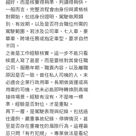
越好，而是核實得夠準、判讀得夠快。
一般而言，完整流程會由身份與資格核
對開始，包括身份證明、駕駛執照類
別、有效期，以及是否符合職位所需的
駕駛範圍。若涉及公司車、七人車、豪
華車、跨境任務或指定車型，要求自然
不同。
之後是工作經驗核實。這一步不能只看
候選人寫了甚麼，而是要核對其曾任職
公司、服務年期、職責內容，以及離職
原因是否一致。曾任私人司機的人，未
必適合企業行政用車。長期做貨運或商
用車的司機，也未必能即時轉換到高端
接待場景。經驗有沒有，不是唯一標
準，經驗是否對位，才是重點。
再下一層，是駕駛表現與紀錄。包括過
往違例、嚴重事故紀錄、停牌情況，甚
至是否存在重複性的風險行為。這裡最
忌只問「有冇犯規」。專業做法是看紀