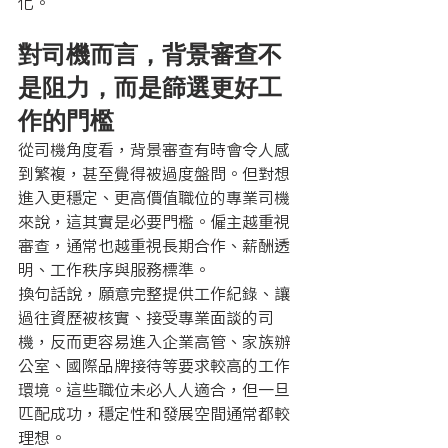
化。
對司機而言，背景審查不
是阻力，而是篩選更好工
作的門檻
從司機角度看，背景審查有時會令人感
到繁複，甚至覺得被過度盤問。但對想
進入更穩定、更高價值職位的專業司機
來說，這其實是必要門檻。僱主越重視
審查，通常也越重視長期合作、薪酬透
明、工作秩序與服務標準。
換句話說，願意完整提供工作紀錄、讓
過往資歷被核實、接受專業面談的司
機，反而更容易進入企業高管、家族辦
公室、國際品牌接待等要求較高的工作
環境。這些職位未必人人適合，但一旦
匹配成功，穩定性和發展空間通常都較
理想。