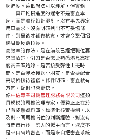
聘進度。這個想法可以理解，但實務
上，真正拖慢進度的通常不是審查本
身，而是流程設計混亂。沒有事先界定
用車需求、沒有明確列出不可妥協條
件、到最後才補做核實，才會令整個招
聘周期反覆拉長。
高效率的做法，是在前段已經把職位要
求講清楚，例如是否需要熟悉港島高密
度商業區路線、是否接受彈性上班時
間、是否涉及接送小朋友、是否要配合
高規格接待禮儀。條件明確，審查就有
方向，配對也會更快。
像
中信專業司機管理服務有限公司
這類
具規模的司機管理專家，優勢正正在於
已有成熟資料庫、標準化核實機制，以
及對不同司機崗位的判斷經驗。對沒有
時間自行逐一篩人的僱主而言，速度不
是來自省略審查，而是來自把審查系統