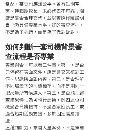
當然，審查也應該公平。曾有短期空
窗、轉職期較長，未必代表不可靠；關
鍵是能否合理交代，並以實際經驗證明
自己仍具備專業水平。好的審查流程，
不是為了挑錯，而是為了做對配對。
如何判斷一套司機背景審
查流程是否專業
專業與否，可以看三件事。第一，是否
只停留在表面文件，還是會交叉核對工
作、紀錄與面談內容。第二，是否理解
不同場景下的司機標準，而不是用同一
把尺量所有候選人。第三，是否能把審
查結果轉化為可執行建議，例如這位司
機適合商務接待、不適合家庭長工，或
適合短期活動支援、多於固定高層接
送。
這種判斷力，來自大量案例，不是單靠