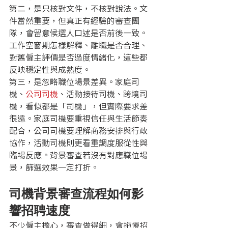
第二，是只核對文件，不核對說法。文
件當然重要，但真正有經驗的審查團
隊，會留意候選人口述是否前後一致。
工作空窗期怎樣解釋、離職是否合理、
對舊僱主評價是否過度情緒化，這些都
反映穩定性與成熟度。
第三，是忽略職位場景差異。家庭司
機、
公司司機
、活動接待司機、跨境司
機，看似都是「司機」，但實際要求差
很遠。家庭司機要重視信任與生活節奏
配合，公司司機要理解商務安排與行政
協作，活動司機則更看重調度服從性與
臨場反應。背景審查若沒有對應職位場
景，篩選效果一定打折。
司機背景審查流程如何影
響招聘速度
不少僱主擔心，審查做得細，會拖慢招