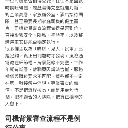
一位司機是否值得交託，往往不是面試
時談吐得體、履歷寫得完整就能判斷。
對企業高層、家族辦公室、酒店接待團
隊，甚至需要長期家庭司機的僱主而
言，司機背景審查流程做得是否到位，
直接影響安全、隱私、準時率，以及整
體用車安排能否穩定執行。
很多僱主以為「睇牌、見人、試車」已
經足夠，真正出問題時才發現，風險通
常藏在細節裡。背景紀錄不完整、工作
年期有斷層、離職原因說法含糊、服務
禮儀與職位要求不匹配，這些都不一定
在第一輪接觸中浮現。專業審查的價
值，不是把流程拉長，而是用更短時
間，把不適合的人排除，把真正穩陣的
人留下。
司機背景審查流程不是例
行公事