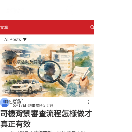
ENG
日本語
文章
All Posts
All Posts
大型表演活動及演唱會
重要體育賽事
大型展覽活動
汽車品牌推廣活動
Admin
其他活動
5月17日
讀畢需時 5 分鐘
司機背景審查流程怎樣做才
司機工作資訊
真正有效