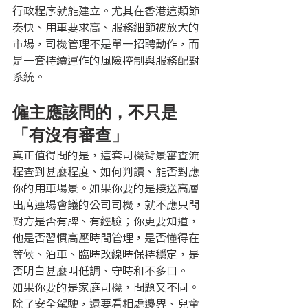
行政程序就能建立。尤其在香港這類節
奏快、用車要求高、服務細節被放大的
市場，司機管理不是單一招聘動作，而
是一套持續運作的風險控制與服務配對
系統。
僱主應該問的，不只是
「有沒有審查」
真正值得問的是，這套司機背景審查流
程查到甚麼程度、如何判讀、能否對應
你的用車場景。如果你要的是接送高層
出席連場會議的公司司機，就不應只問
對方是否有牌、有經驗；你更要知道，
他是否習慣高壓時間管理，是否懂得在
等候、泊車、臨時改線時保持穩定，是
否明白甚麼叫低調、守時和不多口。
如果你要的是家庭司機，問題又不同。
除了安全駕駛，還要看相處邊界、兒童