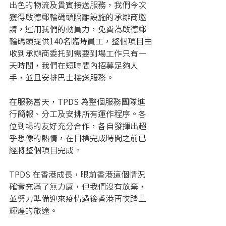
出色的物流及貴賓接送服務，我們今次
獲得啟德郵輪碼頭隔離設施的承辦商邀
請，運用我們的動員力，免費為啟德郵
輪碼頭提供140名臨時員工，整個項目由
收到承辦商委托到需要到場工作只有一
天時間，我們在短時間內招募足夠人
手，並且安排巴士接送服務。
在服務當天，TPDS 為整個服務團隊進
行簡報、分工及安排所有運作程序。各
位到場的友好充分合作，各自發揮出超
乎想像的熱情，在目標完成時間之前已
經將整個項目完成。
TPDS 在香港成長，眼前香港這個情況
確實充滿了無力感，但我們沒有放棄，
並努力準備迎來疫情過後香港再次踏上
輝煌的旅途。