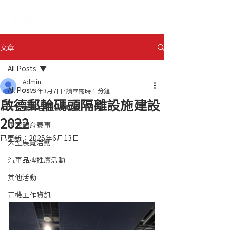
ENG
日本語
文章
All Posts
Admin
All Posts
2022年3月7日
讀畢需時 1 分鐘
啟德郵輪碼頭隔離設施建設
大型表演活動及演唱會
2022
重要體育賽事
已更新：
2025年6月13日
大型展覽活動
汽車品牌推廣活動
其他活動
司機工作資訊