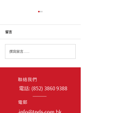
留言
路易威登活動202
撰寫留言......
路易威登度假系列澳門時
裝秀2026
聯絡我們
電話: (852)
3860 9388
電郵
info@tpds.com.hk