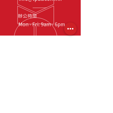
辦公時間
Mon - Fri: 9am - 6pm
​網站導覽
首頁
關於我們
服務
司機招聘顧問服務
司機長期派遣服務
司機短期租用服務
大型活動司機項目
安保級防護駕駛