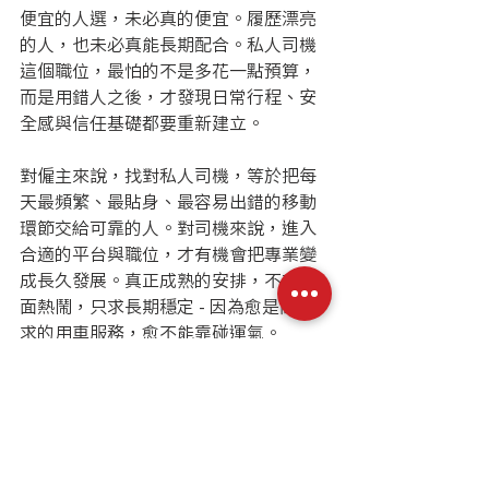
便宜的人選，未必真的便宜。履歷漂亮
的人，也未必真能長期配合。私人司機
這個職位，最怕的不是多花一點預算，
而是用錯人之後，才發現日常行程、安
全感與信任基礎都要重新建立。
對僱主來說，找對私人司機，等於把每
天最頻繁、最貼身、最容易出錯的移動
環節交給可靠的人。對司機來說，進入
合適的平台與職位，才有機會把專業變
成長久發展。真正成熟的安排，不求表
面熱鬧，只求長期穩定 - 因為愈是高要
求的用車服務，愈不能靠碰運氣。
最新文章
查看全部