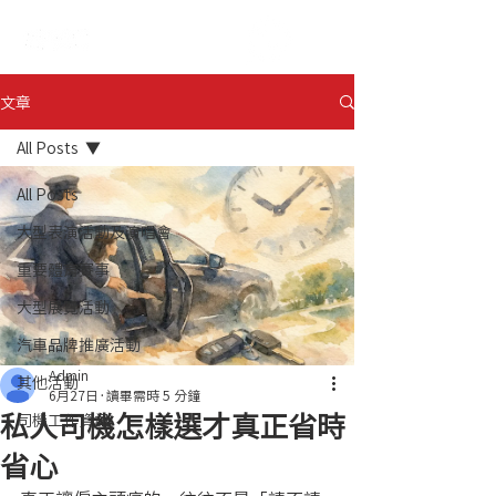
ENG
日本語
文章
All Posts
All Posts
大型表演活動及演唱會
重要體育賽事
大型展覽活動
汽車品牌推廣活動
Admin
其他活動
6月27日
讀畢需時 5 分鐘
私人司機怎樣選才真正省時
司機工作資訊
省心