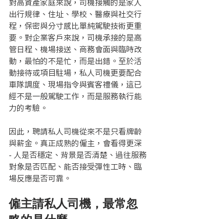
對高資產家庭來說，司機接觸的是家人
出行規律、住址、學校、醫療與社交行
程，保密與分寸感比單純駕駛技術更重
要。對企業客戶來說，司機承接的是高
管日程、機場接送、商務會面與臨時改
動，最怕的不是忙，而是出錯。至於活
動接待或項目駐場，私人司機更要配合
車隊調度、現場指令與賓客禮儀，這已
經不是一般駕駛工作，而是服務執行能
力的考驗。
因此，聘請私人司機從來不是只看牌齡
與薪金。真正成熟的僱主，會看得更深 
- 人是否穩定、背景是否清楚、過往服務
對象是否匹配、能否接受彈性工時、臨
場反應是否可靠。
僱主請私人司機，最常忽