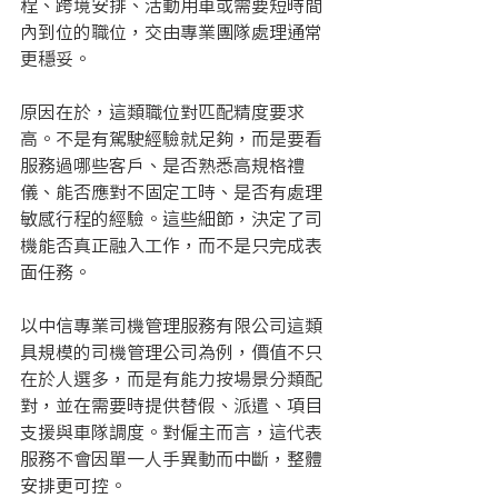
程、跨境安排、活動用車或需要短時間
內到位的職位，交由專業團隊處理通常
更穩妥。
原因在於，這類職位對匹配精度要求
高。不是有駕駛經驗就足夠，而是要看
服務過哪些客戶、是否熟悉高規格禮
儀、能否應對不固定工時、是否有處理
敏感行程的經驗。這些細節，決定了司
機能否真正融入工作，而不是只完成表
面任務。
以中信專業司機管理服務有限公司這類
具規模的司機管理公司為例，價值不只
在於人選多，而是有能力按場景分類配
對，並在需要時提供替假、派遣、項目
支援與車隊調度。對僱主而言，這代表
服務不會因單一人手異動而中斷，整體
安排更可控。