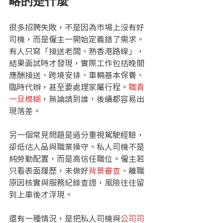
略的是什麼
很多招聘失敗，不是因為市場上沒有好
司機，而是僱主一開始定義錯了需求。
有人只寫「接送老闆、熟香港路線」，
結果面試時才發現，實際工作包括晚間
應酬接送、跨境安排、車輛基本保養、
臨時代辦，甚至要處理家屬行程。
職責
一旦模糊
，無論請到誰，後續都容易出
現落差。
另一個常見問題是過分重視駕駛經驗，
卻低估人品與職業操守。私人司機不是
純勞動配置，而是高信任職位。僱主若
只看表面履歷，未做好
背景審查
、離職
原因核實與服務紀錄查證，風險往往留
到上車後才浮現。
還有一種情況，是把私人司機與
公司司