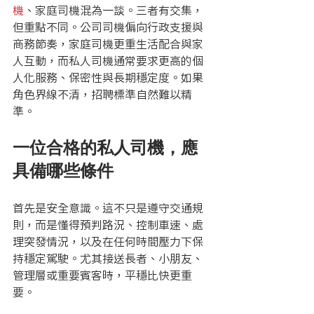
機
、家庭司機混為一談。三者有交集，
但重點不同。公司司機偏向行政支援與
商務節奏，家庭司機更重生活配合與家
人互動，而私人司機通常要求更高的個
人化服務、保密性與長期穩定度。如果
角色界線不清，招聘標準自然難以精
準。
一位合格的私人司機，應
具備哪些條件
首先是安全意識。這不只是遵守交通規
則，而是懂得預判路況、控制車速、處
理突發情況，以及在任何時間壓力下保
持穩定駕駛。尤其接送長者、小朋友、
管理層或重要賓客時，平穩比快更重
要。