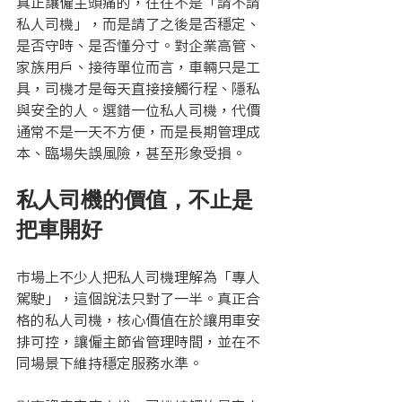
真正讓僱主頭痛的，往往不是「請不請
私人司機」，而是請了之後是否穩定、
是否守時、是否懂分寸。對企業高管、
家族用戶、接待單位而言，車輛只是工
具，司機才是每天直接接觸行程、隱私
與安全的人。選錯一位私人司機，代價
通常不是一天不方便，而是長期管理成
本、臨場失誤風險，甚至形象受損。
私人司機的價值，不止是
把車開好
市場上不少人把私人司機理解為「專人
駕駛」，這個說法只對了一半。真正合
格的私人司機，核心價值在於讓用車安
排可控，讓僱主節省管理時間，並在不
同場景下維持穩定服務水準。