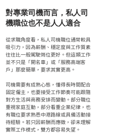
對專業司機而言，私人司
機職位也不是人人適合
從求職角度看，私人司機職位通常較具
吸引力，因為薪酬、穩定度與工作質素
往往比一般駕駛崗位更好。但這類工作
並不只是「開名車」或「服務高端客
戶」那麼簡單，要求其實更高。
司機需要有成熟心態，懂得長時間配合
固定僱主，也要接受工作節奏可能跟隨
對方生活與商務安排而變動。部分職位
重視家庭互動，部分看重企業紀律，也
有職位要求熟悉中港路線或具備活動接
待經驗。若只因薪酬而應徵，卻未理解
實際工作模式，雙方都容易失望。