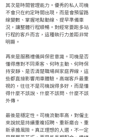
其次是時間管理能力。優秀的私人司機
不會只在約定時間出現，而是會預留路
線變數、掌握地點動線、提早準備車
況，讓整體行程順暢。對經常要跑多站
行程的客戶而言，這種執行力差距非常
明顯。
再來是服務禮儀與保密意識。司機是否
懂得應對不同乘客、何時主動、何時保
持安靜、是否清楚職場與家庭界線，這
些都直接影響用車體驗。高端客戶最重
視的，往往不是司機說得多好，而是懂
得什麼不該說、什麼不該問、什麼不該
外傳。
最後是穩定性。司機流動率高，對僱主
來說就是持續重複招聘、重新磨合、重
新承擔風險。真正理想的人選，不一定