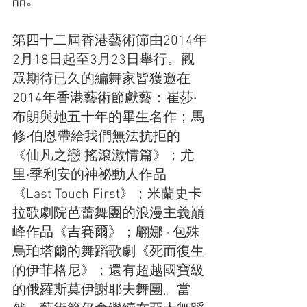
品。
第四十二屆香港藝術節由2014年
2月18日起至3月23日舉行。觀
眾期待已久的編舞家皆獲邀在
2014年香港藝術節獻藝：崔莎‧
布朗與她五十年的畢生名作；馬
修‧伯恩帶給我們無法抗拒的
《仙凡之戀 搖滾激情篇》；尤
里‧季利安的神祕動人作品
《Last Touch First》；米蘭史卡
拉歌劇院芭蕾舞團的浪漫主義巔
峰作品《吉賽爾》；翩娜 · 包殊
烏珀塔爾的舞蹈歌劇《死而復生
的伊菲格尼》；還有超越國寶級
的俄羅斯莫伊謝耶夫舞團。當