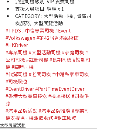
派遣司機級別: VIP 貴賓司機
支援人員項目: 經理 x 1
CATEGORY : 大型活動司機 , 貴賓司
機服務,  大型展覽活動  
#TPDS
#中信專業司機
#Event
#Volkswagen
#第42屆香港藝術節
#HKDriver
#專業司機
#大型活動司機
#家庭司機
#
公司司機
#註冊司機
#長期司機
#短期司
機
#臨時司機
#代駕司機
#老闆司機
#中港私家車司機
#司機職位
#EventDriver
#PartTimeEventDriver
#香港大型賽事接送
#機場接送
#司機供
應
#汽車品牌活動
#汽車品牌推廣
#專業司
機支援
#司機派遣服務
#租車服務
大型展覽活動