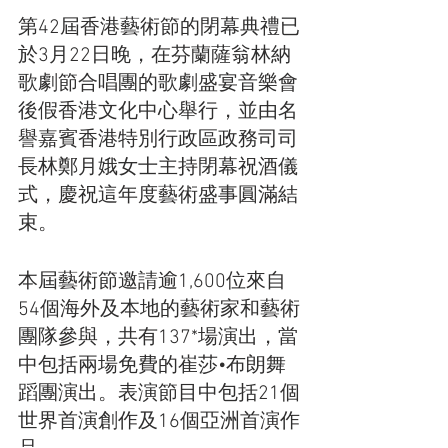
第42屆香港藝術節的閉幕典禮已
於3月22日晚，在芬蘭薩翁林納
歌劇節合唱團的歌劇盛宴音樂會
後假香港文化中心舉行，並由名
譽嘉賓香港特別行政區政務司司
長林鄭月娥女士主持閉幕祝酒儀
式，慶祝這年度藝術盛事圓滿結
束。
本屆藝術節邀請逾1,600位來自
54個海外及本地的藝術家和藝術
團隊參與，共有137*場演出，當
中包括兩場免費的崔莎•布朗舞
蹈團演出。表演節目中包括21個
世界首演創作及16個亞洲首演作