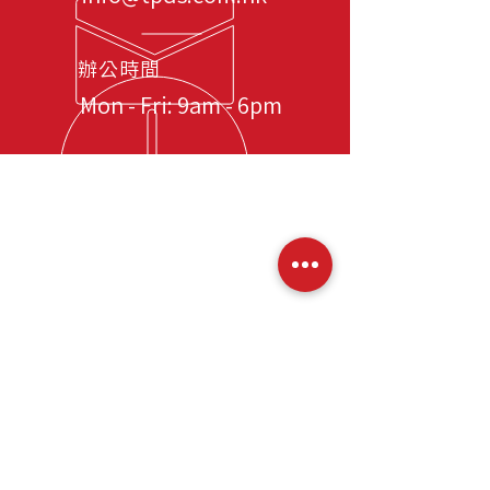
辦公時間
Mon - Fri: 9am - 6pm
​網站導覽
首頁
關於我們
服務
司機招聘顧問服務
司機長期派遣服務
司機短期租用服務
大型活動司機項目
安保級防護駕駛