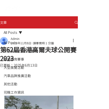
ENG
日本語
文章
All Posts
Admin
All Posts
2023年11月8日
讀畢需時 1 分鐘
第62屆香港高爾夫球公開賽
大型表演活動及演唱會
2023
重要體育賽事
已更新：
2025年6月13日
大型展覽活動
汽車品牌推廣活動
其他活動
司機工作資訊