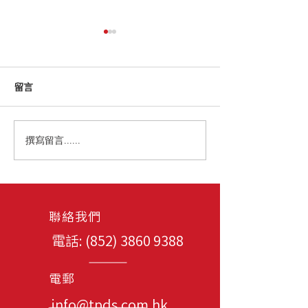
留言
撰寫留言......
中國銀行香港網球公開賽
領展香港高爾夫
2025
2025
聯絡我們
電話: (852)
3860 9388
電郵
info@tpds.com.hk