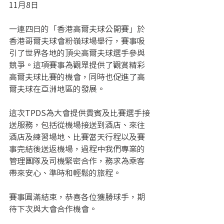
11月8日
一連四日的「香港高爾夫球公開賽」於
香港哥爾夫球會粉嶺球場舉行，賽事吸
引了世界各地的頂尖高爾夫球選手參與
競爭。這項賽事為觀眾提供了觀賞精彩
高爾夫球比賽的機會，同時也促進了高
爾夫球在亞洲地區的發展。
這次TPDS為大會提供貴賓及比賽選手接
送服務，包括從機場接送到酒店、來往
酒店及練習場地、比賽當天行程以及賽
事完結後送返機場，過程中我們專業的
管理團隊及司機緊密合作，務求為乘客
帶來安心、準時和輕鬆的旅程。
賽事圓滿結束，恭喜各位獲勝球手，期
待下次與大會合作機會。