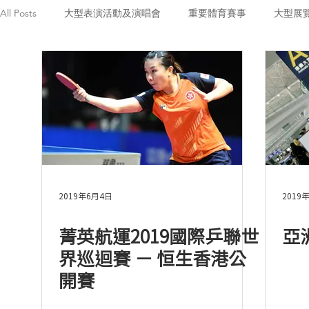
All Posts
大型表演活動及演唱會
重要體育賽事
大型展
2019年6月4日
2019
菁英航運2019國際乒聯世
亞
界巡迴賽 － 恒生香港公
開賽