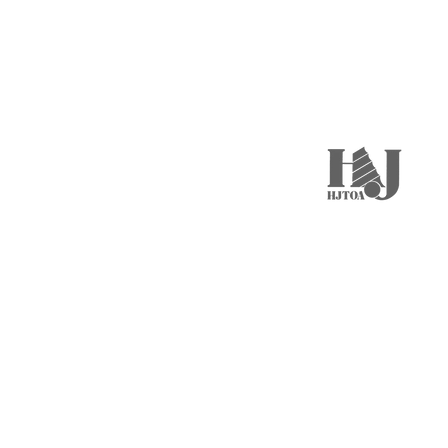
特別技術駕駛服務
包租及管理合約
租車連司機方案
案、 企業豪華車
轎車接送及包車服務
等。
香港機場接送服務
巴士接送服務
車輛維修及保養服務
汽車租賃服務
香港
客戶伙伴
司機登記
精選司機空缺
大型活動項目
ENG
日本語