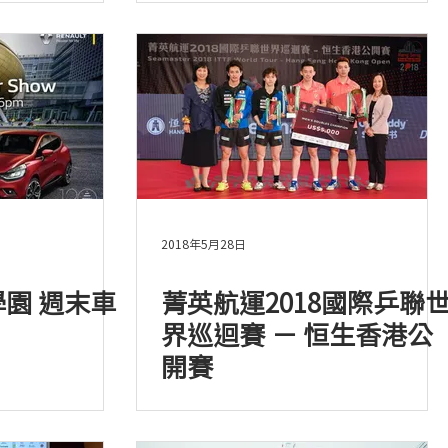
2018年5月28日
 科學園 週末車
菁英航運2018國際乒聯
界巡迴賽 － 恒生香港公
開賽