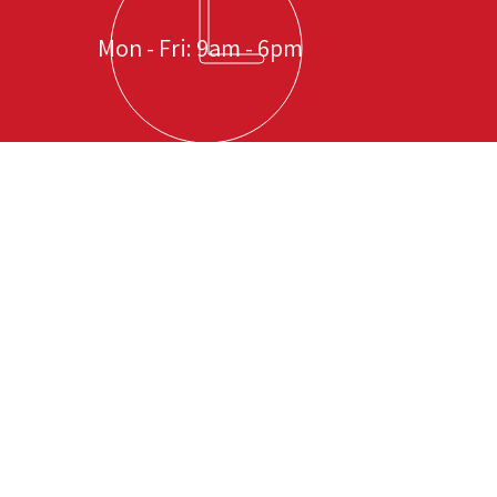
Mon - Fri: 9am - 6pm
立即與我們聯絡，感受非凡服務
中信專業司機管理服務有限公司
香港九龍荔枝角瓊林街83號 B座 6樓 607-608 室
營業時間 : 星期一 至 星期五 09:00 至 18:00