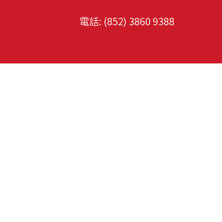
電話: (852)
3860 9388
​網站導覽
​站內搜尋
首頁
關於我們
服務
司機招聘顧問服務
中信專業司機管理
司機長期派遣服務
服務範圍函蓋 公
司機短期租用服務
私家車司機、團隊
大型活動司機項目
隊，於行內極為
安保級防護駕駛
驗。 因應市場及