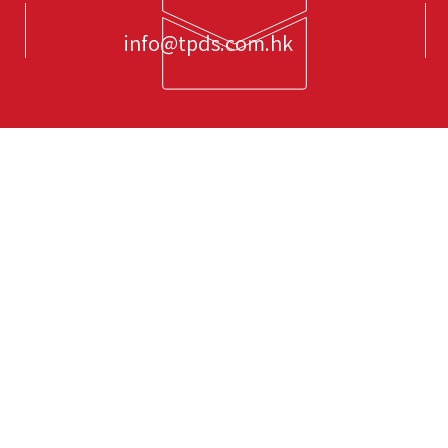
info@tpds.com.hk
服務有限公司
主要致力於私人專業司機招聘及管理解決方案；
司司機、私人司機、老闆司機、家庭司機、大型活動司機、中港
司機、外籍司機及保鑣司機等。 我們是一支擁有豐實經驗的團
專業，我們充分掌握行業情況；為客戶提供無與倫比的使用經
客戶之須要，TPDS 同時為客戶提供全面之豪華車輛及專業司機