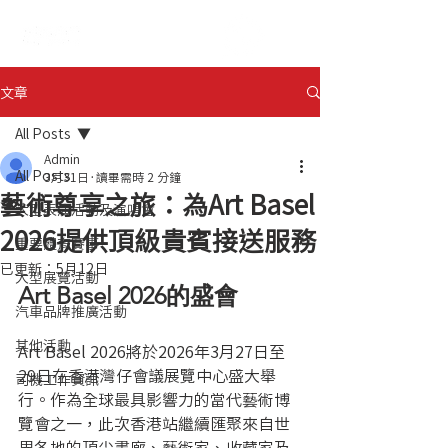
ENG
日本語
文章
All Posts
Admin
All Posts
3月31日
讀畢需時 2 分鐘
藝術尊享之旅：為Art Basel
大型表演活動及演唱會
2026提供頂級貴賓接送服務
重要體育賽事
已更新：
5月12日
大型展覽活動
Art Basel 2026的盛會
汽車品牌推廣活動
其他活動
Art Basel 2026將於2026年3月27日至
29日在香港灣仔會議展覽中心盛大舉
司機工作資訊
行。作為全球最具影響力的當代藝術博
覽會之一，此次香港站繼續匯聚來自世
界各地的頂尖畫廊、藝術家、收藏家及