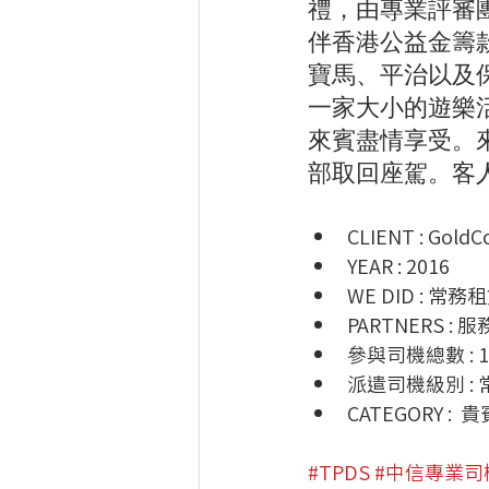
禮，由專業評審
伴香港公益金籌
寶馬、平治以及
一家大小的遊樂活
來賓盡情享受。
部取回座駕。客
CLIENT : GoldCo
YEAR : 2016
WE DID : 常
PARTNERS :
參與司機總數 : 1
派遣司機級別 :
CATEGORY : 
#TPDS
#中信專業司