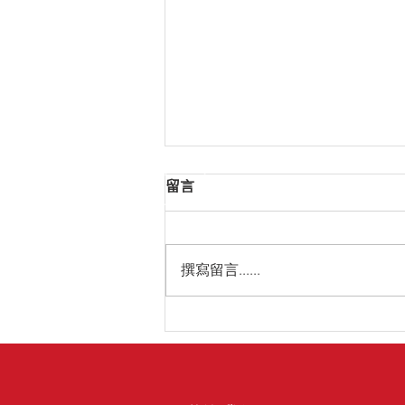
留言
撰寫留言......
藝術尊享之旅：為Art Basel
2026提供頂級貴賓接送服務