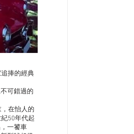
收藏家追捧的經典
上不可錯過的
黃金週末，在怡人的
紀50年代起
品，一饕車