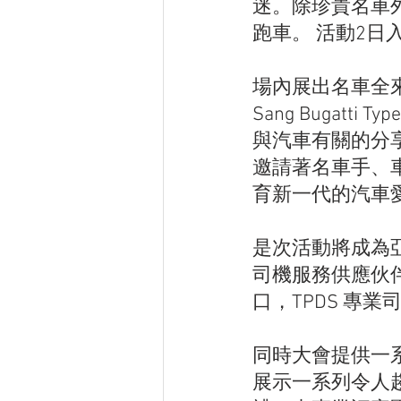
迷。除珍貴名車
跑車。 活動2日
場內展出名車全來自私
Sang Bugat
與汽車有關的分
邀請著名車手、
育新一代的汽車
是次活動將成為亞
司機服務供應伙
口，TPDS 專
同時大會提供一
展示一系列令人