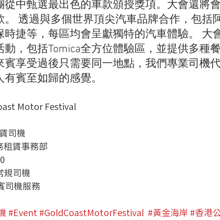
團從中甄選最出色的車款頒授獎項。大會還將
款。 透過與多個世界頂尖汽車品牌合作，包括阿
保時捷等，每區均會呈獻獨特的汽車體驗。 大
動，包括Tomica全方位體驗區，並提供多種
來賓享受過後只需要同一地點，我們專業司機
人有賓至如歸的感覺。
ast Motor Festival
務租賃司機
 服務租賃事務部 
0
 常規司機
 貴賓司機服務
機
#Event
#GoldCoastMotorFestival
#黃金海岸
#香港