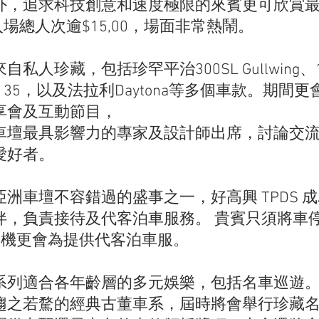
外，追求科技創意和速度極限的來賓更可欣賞
入場總人次逾$15,00，場面非常熱鬧。
人珍藏，包括珍罕平治300SL Gullwing、192
ti Type 35，以及法拉利Daytona等多個車款。期
享會及互動節目，
車壇最具影響力的專家及設計師出席，討論交
愛好者。
洲車壇不容錯過的盛事之一，好高興 TPDS 
伴，負責接待及代客泊車服務。 貴賓只須將車
業司機更會為提供代客泊車服。
系列適合各年齡層的多元娛樂，包括名車巡遊
趨之若騖的經典古董車系，屆時將會舉行珍藏