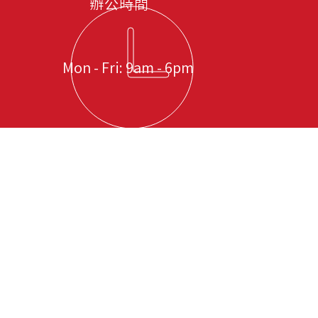
辦公時間
Mon - Fri: 9am - 6pm
立即與我們聯絡，感受非凡服務
中信專業司機管理服務有限公司
香港九龍荔枝角瓊林街83號 B座 6樓 607-608 室