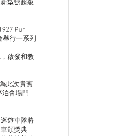
最新型號超級
7 Pur 
間更會舉行一系列
流，啟發和教
成為此次貴賓
停泊會場門
。巡遊車隊將
名車頒獎典