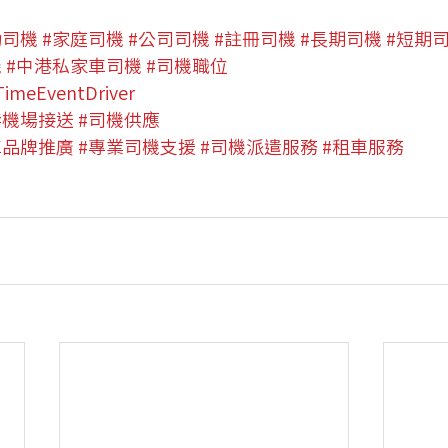
動司機
#家庭司機
#公司司機
#註冊司機
#長期司機
#短期
機
#中港私家車司機
#司機職位
TimeEventDriver
#機場接送
#司機供應
車品牌推廣
#專業司機支援
#司機派遣服務
#租車服務