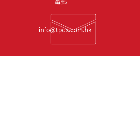
電郵
info@tpds.com.hk
服務有限公司
主要致力於私人專業司機招聘及管理解決方案；
司司機、私人司機、老闆司機、家庭司機、大型活動司機、中港
司機、外籍司機及保鑣司機等。 我們是一支擁有豐實經驗的團