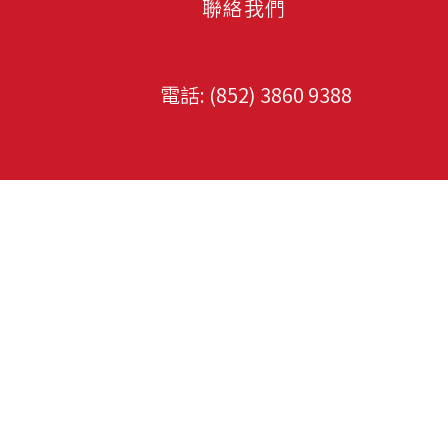
聯絡我們
電話: (852)
3860 9388
​網站導覽
​站內搜尋
首頁
關於我們
服務
司機招聘顧問服務
中信專業司機管理
司機長期派遣服務
服務範圍函蓋 公
司機短期租用服務
私家車司機、團隊