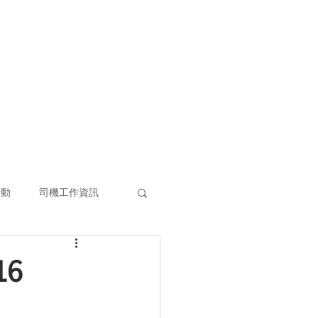
(852) 3860 9388
ENG
|
日本語
查詢熱線:
客戶伙伴
常見問題
大型活動項目
活動
司機工作資訊
16