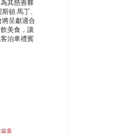
會為其慈善夥
斯頓·馬丁、
會將呈獻適合
餐飲美食，讓
代客泊車禮賓
公益金